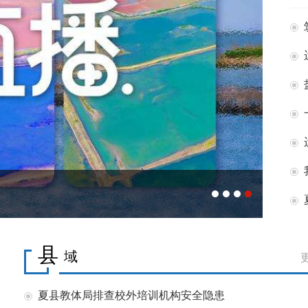
头
智汇
县
域
夏县教体局排查校外培训机构安全隐患