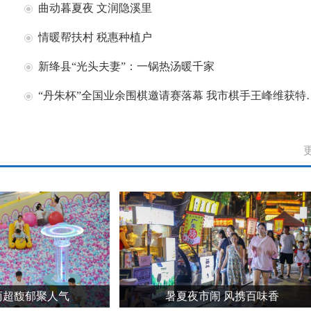
曲动暮夏夜 文润隐溪里
情暖帮扶村 税惠种植户
新绛县“光头夫妻”：一锅热汤暖千家
“丹朱杯”全国业余围棋邀请赛落幕 我市棋手王峰维获特邀组第四名
商超馥郁聚人气
暑夏夜市闹 风携百味香