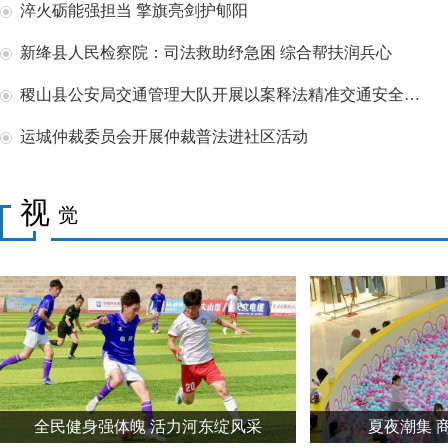
淬火砺能强担当 擎旗亮剑护郇阳
新绛县人民检察院：司法救助纾急困 综合帮扶润兵心
稷山县公安局交通管理大队开展以案释法精准交通安全宣传教育活动
运城仲裁委员会开展仲裁普法进社区活动
视
觉
全民健身强体魄 活力河东绽风采
夏夜潮集 