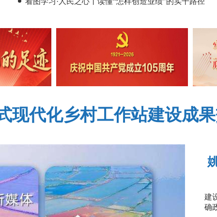
看图学习·人民之心丨读懂“怎样创造业绩”的实干路径
式现代化乡村工作站建设成果
委常委会召开扩大会议 储祥
姚
建
确