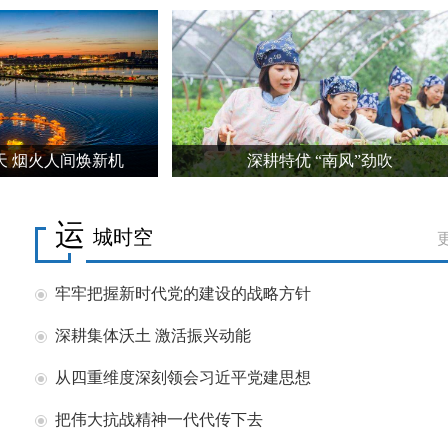
天 烟火人间焕新机
深耕特优 “南风”劲吹
运
城时空
牢牢把握新时代党的建设的战略方针
深耕集体沃土 激活振兴动能
从四重维度深刻领会习近平党建思想
把伟大抗战精神一代代传下去