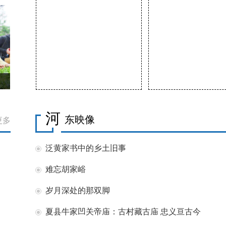
河
东映像
更多
泛黄家书中的乡土旧事
难忘胡家峪
岁月深处的那双脚
夏县牛家凹关帝庙：古村藏古庙 忠义亘古今