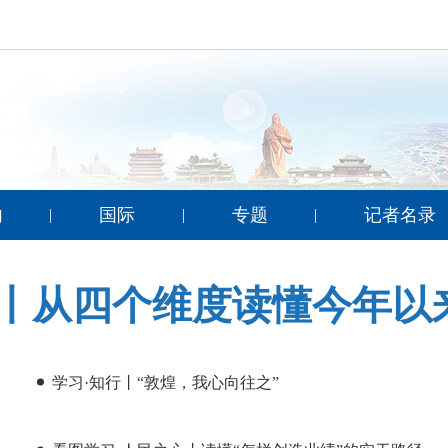
内
国际
专题
记者名录
|
|
|
丨从四个维度读懂今年以
学习·知行丨“敦煌，我心向往之”