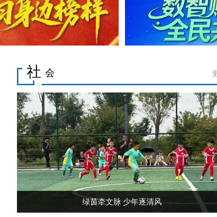
社
会
绿茵牵文脉 少年逐清风