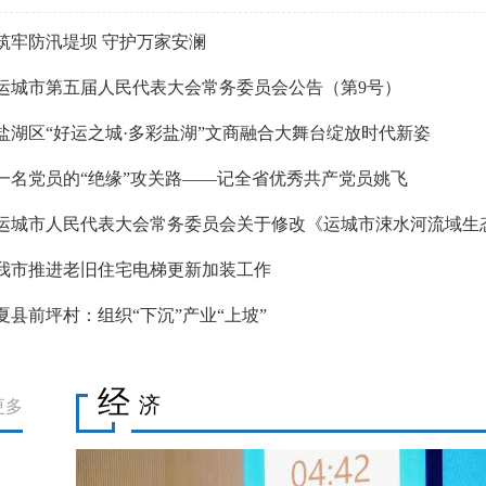
治理，狠纠顽瘴痼疾，注重常态长效，努力将整治成果转化为发
筑牢防汛堤坝 守护万家安澜
运城市第五届人民代表大会常务委员会公告（第9号）
盐湖区“好运之城·多彩盐湖”文商融合大舞台绽放时代新姿
一名党员的“绝缘”攻关路——记全省优秀共产党员姚飞
运城市人民代表大会常务委员会关于修改《运城市涑水河流域生
与保护条例》等四部地方性法规的决定
我市推进老旧住宅电梯更新加装工作
山西专家人才夏令营暨第三届运城人才周即将举行
夏县前坪村：组织“下沉”产业“上坡”
经
济
更多