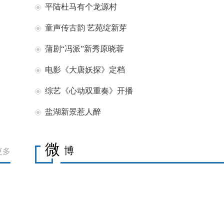
平陆杜马有个龙源村
童声传古韵 艺苑绽新芽
蒲剧“冯派”新秀原晓蓉
电影《大唐妖探》定档
综艺《心动双重奏》开播
盐湖新景惹人醉
微
博
更多