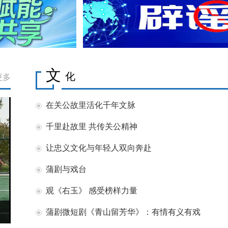
文
化
更多
在关公故里活化千年文脉
千里赴故里 共传关公精神
让忠义文化与年轻人双向奔赴
蒲剧与戏台
观《右玉》 感受榜样力量
蒲剧微短剧《青山留芳华》：有情有义有戏